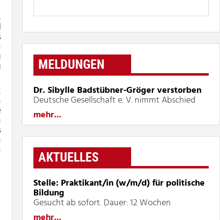
,
d
s
u
g
MELDUNGEN
g
Dr. Sibylle Badstübner-Gröger verstorben
t
Deutsche Gesellschaft e. V. nimmt Abschied
n
e
mehr...
n
s
n
u
AKTUELLES
Stelle: Praktikant/in (w/m/d) für politische
Bildung
Gesucht ab sofort. Dauer: 12 Wochen
mehr...