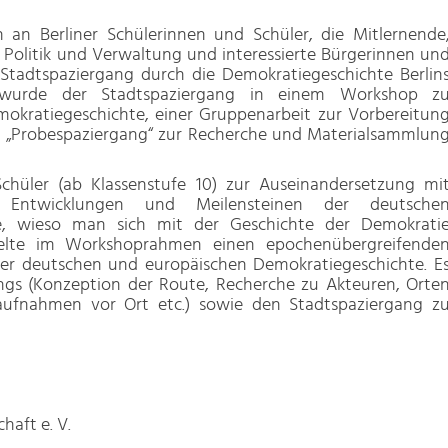
h an Berliner Schülerinnen und Schüler, die Mitlernende
s Politik und Verwaltung und interessierte Bürgerinnen un
 Stadtspaziergang durch die Demokratiegeschichte Berlin
t wurde der Stadtspaziergang in einem Workshop z
kratiegeschichte, einer Gruppenarbeit zur Vorbereitun
 „Probespaziergang“ zur Recherche und Materialsammlun
chüler (ab Klassenstufe 10) zur Auseinandersetzung mi
 Entwicklungen und Meilensteinen der deutsche
e, wieso man sich mit der Geschichte der Demokrati
ttelte im Workshoprahmen einen epochenübergreifende
r deutschen und europäischen Demokratiegeschichte. E
gs (Konzeption der Route, Recherche zu Akteuren, Orte
aufnahmen vor Ort etc.) sowie den Stadtspaziergang z
haft e. V.