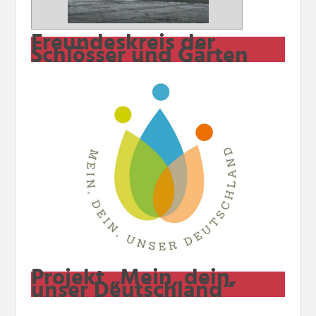
Freundeskreis der
Schlösser und Gärten
Projekt „Mein, dein,
unser Deutschland“