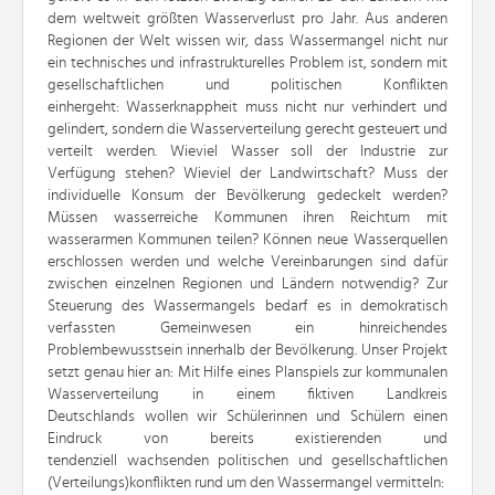
dem weltweit größten Wasserverlust pro Jahr.
Aus anderen
Regionen der Welt wissen wir, dass Wassermangel nicht nur
ein technisches und
infrastrukturelles Problem ist, sondern mit
gesellschaftlichen und politischen Konflikten
einhergeht:
Wasserknappheit muss nicht nur verhindert und
gelindert, sondern die Wasserverteilung gerecht
gesteuert und
verteilt werden. Wieviel Wasser soll der Industrie zur
Verfügung stehen? Wieviel der
Landwirtschaft? Muss der
individuelle Konsum der Bevölkerung gedeckelt werden?
Müssen
wasserreiche Kommunen ihren Reichtum mit
wasserarmen Kommunen teilen? Können neue
Wasserquellen
erschlossen werden und welche Vereinbarungen sind dafür
zwischen einzelnen
Regionen und Ländern notwendig?
Zur
Steuerung des Wassermangels bedarf es in demokratisch
verfassten Gemeinwesen ein
hinreichendes
Problembewusstsein innerhalb der Bevölkerung. Unser Projekt
setzt genau hier an: Mit
Hilfe eines Planspiels zur kommunalen
Wasserverteilung in einem fiktiven Landkreis
Deutschlands
wollen wir Schülerinnen und Schülern einen
Eindruck von bereits existierenden und
tendenziell
wachsenden politischen und gesellschaftlichen
(Verteilungs)konflikten rund um den Wassermangel
vermitteln: