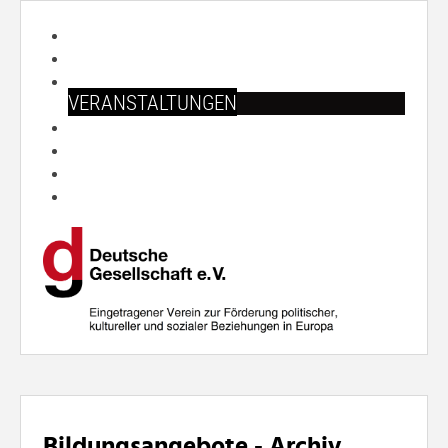
START
ÜBER UNS
ARBEITSFELDER
VERANSTALTUNGEN
PUBLIKATIONEN
SHOP
PRESSE
SUCHE
Bildungsangebote - Archiv