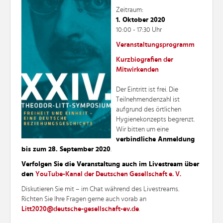
Zeitraum:
1. Oktober 2020
10:00 - 17:30 Uhr
Veranstaltungsprogramm
Kurzbiografien der
Mitwirkenden
Der Eintritt ist frei. Die
Teilnehmendenzahl ist
aufgrund des örtlichen
Hygienekonzepts begrenzt.
Wir bitten um eine
verbindliche Anmeldung
bis zum 28. September 2020
.
Verfolgen Sie die Veranstaltung auch im Livestream über
den
YouTube-Kanal der Deutschen Gesellschaft e. V.
Diskutieren Sie mit – im Chat während des Livestreams.
Richten Sie Ihre Fragen gerne auch vorab an
.