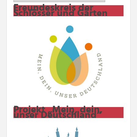
Freundeskreis der
Schlösser und Gärten
Projekt „Mein, dein,
unser Deutschland“