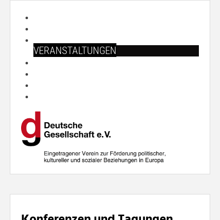
START
ÜBER UNS
ARBEITSFELDER
VERANSTALTUNGEN
PUBLIKATIONEN
SHOP
PRESSE
SUCHE
Konferenzen und Tagungen