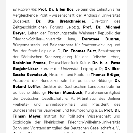
Es wirken mit:
Prof. Dr. Ellen Bos
, Leiterin des Lehrstuhls für
Vergleichende Politik-wissenschaft der Andrássy Universität
Budapest;
Dr. Uta Bretschneider
, Direktorin des
Zeitgeschichtlichen Forums Leipzig;
Prof. Dr. Michael
Dreyer
, Leiter der Forschungsstelle Weimarer Republik der
Friedrich-Schiller-Universität Jena;
Dorothee Dubrau
,
Bürgermeisterin und Beigeordnete für Stadtentwicklung und
Bau der Stadt Leipzig a. D.;
Dr. Thomas Feist
, Beauftragter
der Sächsischen Staatsregierung für das Jüdische Leben;
Korbinian Frenzel
, Deutschlandfunk Kultur;
Dr. h. c. Peter
Gutjahr-Löser
, Kanzler der Universität Leipzig a. D.;
Dr. Ilko-
Sascha Kowalczuk
, Historiker und Publizist;
Thomas Krüger
,
Präsident der Bundeszentrale für politische Bildung;
Dr.
Roland Löffler
, Direktor der Sächsischen Landeszentrale für
politische Bildung;
Florian Mausbach
, Kuratoriumsmitglied
der Deutschen Gesellschaft e. V., Mitinitiator des Berliner
Freiheits- und Einheitsdenkmals und Präsident des
Bundesamtes für Bauwesen und Raumordnung a. D.;
Prof. Dr.
Tilman Mayer
, Institut für Politische Wissenschaft und
Soziologie der Rheinischen Friedrich-Wilhelms-Universität
Bonn und Vorstandsmitglied der Deutschen Gesellschaft e. V.;