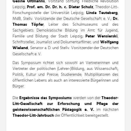
Gesine Oltmanns
, Vorstand Stiftung Friedliche Revolution
Leipzig;
Prof. em. Dr. Dr. h. c. Dieter Schulz
, Theodor-Litt-
Forschungsstelle der Universität Leipzig;
Linda Teuteberg
,
MdB, Stellv. Vorsitzende der Deutsche Gesellschaft e. V.;
Dr.
Thomas Töpfer
, Leiter des Schulmuseums und des
Sachgebiets Demokratische Bildung im Amt für Jugend,
Familie und Bildung der Stadt Leipzig;
Peter Wensierski
,
Schriftsteller, Journalist und Dokumentarfilmer; und
Wolfgang
Wieland
, Senator a. D. und Stellv. Vorsitzender der Deutschen
Gesellschaft e. V.
Das Symposium richtet sich sowohl an Vertreterinnen und
Vertreter der politischen (Lehrer-)Bildung, aus Wissenschaft,
Politik, Kultur und Presse; Studierende; Multiplikatoren des
öffentlichen Lebens als auch an interessierte Bürgerinnen und
Bürger.
Die
Ergebnisse des Symposiums
werden von der
Theodor-
Litt-Gesellschaft zur Erforschung und Pflege der
geisteswissenschaftlichen Pädagogik e. V.
im nächsten
Theodor-Litt-Jahrbuch
der Öffentlichkeit bereitgestellt.