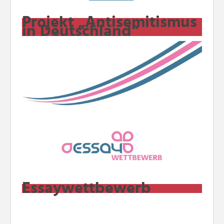
Projekt „Antisemitismus
in Deutschland“
Essaywettbewerb