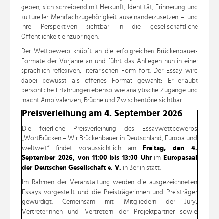
geben, sich schreibend mit Herkunft, Identität, Erinnerung und
kultureller Mehrfachzugehörigkeit auseinanderzusetzen – und
ihre Perspektiven sichtbar in die gesellschaftliche
Öffentlichkeit einzubringen.
Der Wettbewerb knüpft an die erfolgreichen Brückenbauer-
Formate der Vorjahre an und führt das Anliegen nun in einer
sprachlich-reflexiven, literarischen Form fort. Der Essay wird
dabei bewusst als offenes Format gewählt: Er erlaubt
persönliche Erfahrungen ebenso wie analytische Zugänge und
macht Ambivalenzen, Brüche und Zwischentöne sichtbar.
Preisverleihung am 4. September 2026
Die feierliche Preisverleihung des Essaywettbewerbs
„WortBrücken – Wir Brückenbauer in Deutschland, Europa und
weltweit“ findet voraussichtlich am
Freitag, den 4.
September 2026, von 11:00 bis 13:00 Uhr
im
Europasaal
der Deutschen Gesellschaft e. V.
in Berlin statt.
Im Rahmen der Veranstaltung werden die ausgezeichneten
Essays vorgestellt und die Preisträgerinnen und Preisträger
gewürdigt. Gemeinsam mit Mitgliedern der Jury,
Vertreterinnen und Vertretern der Projektpartner sowie