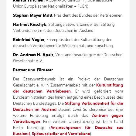
Renata Trischler
,
AGDM-Koordinatorin (Föderalistische
Union Europäischer Nationalitäten – FUEN)
Stephan Mayer MdB
,
Präsident des Bundes der Vertriebenen
Hartmut Koschyk
,
Stiftungsratsvorsitzender der Stiftung
Verbundenheit mit den Deutschen im Ausland
Reinfried Vogler
,
Ehrenpräsident der Kulturstiftung der
deutschen Vertriebenen für Wissenschaft und Forschung
Dr. Andreas H. Apelt
,
Vorstandsbeauftragter der Deutschen
Gesellschaft e. V.
Partner und Förderer
Der Essaywettbewerb ist ein Projekt der Deutschen
Gesellschaft e. V. in Zusammenarbeit mit der
Kulturstiftung
der deutschen Vertriebenen
. Er wird gefördert vom
Bundesministerium des Innern aufgrund eines Beschlusses des
Deutschen Bundestages. Die
Stiftung Verbundenheit für die
Deutschen im Ausland
steuert zwei Sonderpreise bei. Eine
weitere Förderung erfolgt durch das
Zentrum gegen
Vertreibungen
. Eine weitere Unterstützung ist beim Land
Berlin beantragt (
Ansprechperson für Deutsche aus
Russland, Spätaussiedler und Vertriebene
).