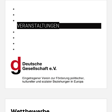
START
ÜBER UNS
ARBEITSFELDER
VERANSTALTUNGEN
PUBLIKATIONEN
SHOP
PRESSE
SUCHE
Wettbewerbe