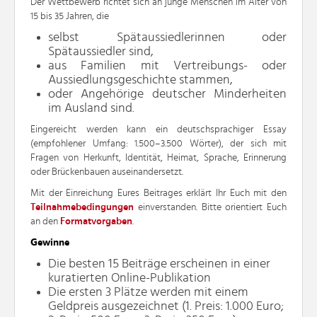
Der Wettbewerb richtet sich an junge Menschen im Alter von
15 bis 35 Jahren, die
selbst Spätaussiedlerinnen oder
Spätaussiedler sind,
aus Familien mit Vertreibungs- oder
Aussiedlungsgeschichte stammen,
oder Angehörige deutscher Minderheiten
im Ausland sind.
Eingereicht werden kann ein deutschsprachiger Essay
(empfohlener Umfang: 1.500–3.500 Wörter), der sich mit
Fragen von Herkunft, Identität, Heimat, Sprache, Erinnerung
oder Brückenbauen auseinandersetzt.
Mit der Einreichung Eures Beitrages erklärt Ihr Euch mit den
Teilnahmebedingungen
einverstanden. Bitte orientiert Euch
an den
Formatvorgaben
.
Gewinne
Die besten 15 Beiträge erscheinen in einer
kuratierten Online-Publikation
Die ersten 3 Plätze werden mit einem
Geldpreis ausgezeichnet (1. Preis: 1.000 Euro;