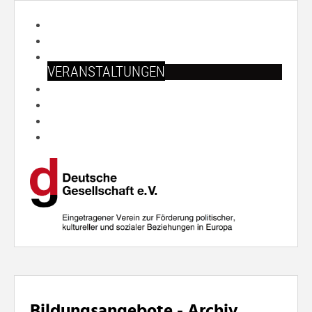
START
ÜBER UNS
ARBEITSFELDER
VERANSTALTUNGEN
PUBLIKATIONEN
SHOP
PRESSE
SUCHE
Bildungsangebote - Archiv